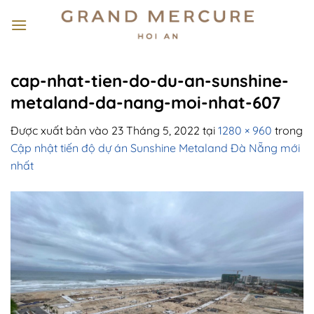
Bỏ
qua
nội
dung
cap-nhat-tien-do-du-an-sunshine-
metaland-da-nang-moi-nhat-607
Được xuất bản vào
23 Tháng 5, 2022
tại
1280 × 960
trong
Cập nhật tiến độ dự án Sunshine Metaland Đà Nẵng mới
nhất