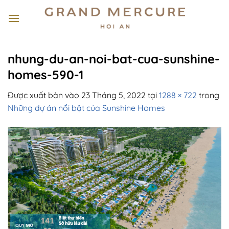
Bỏ
qua
nội
dung
nhung-du-an-noi-bat-cua-sunshine-
homes-590-1
Được xuất bản vào
23 Tháng 5, 2022
tại
1288 × 722
trong
Những dự án nổi bật của Sunshine Homes