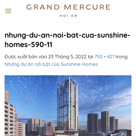
Bỏ
qua
nội
dung
nhung-du-an-noi-bat-cua-sunshine-
homes-590-11
Được xuất bản vào
23 Tháng 5, 2022
tại
750 × 421
trong
Những dự án nổi bật của Sunshine Homes