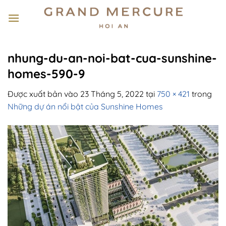
Bỏ
qua
nội
dung
nhung-du-an-noi-bat-cua-sunshine-
homes-590-9
Được xuất bản vào
23 Tháng 5, 2022
tại
750 × 421
trong
Những dự án nổi bật của Sunshine Homes