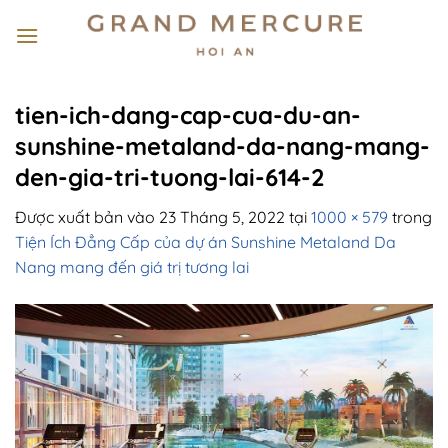
Bỏ
qua
nội
dung
tien-ich-dang-cap-cua-du-an-
sunshine-metaland-da-nang-mang-
den-gia-tri-tuong-lai-614-2
Được xuất bản vào
23 Tháng 5, 2022
tại
1000 × 579
trong
Tiện Ích Đẳng Cấp của dự án Sunshine Metaland Da
Nang mang đến giá trị tương lai